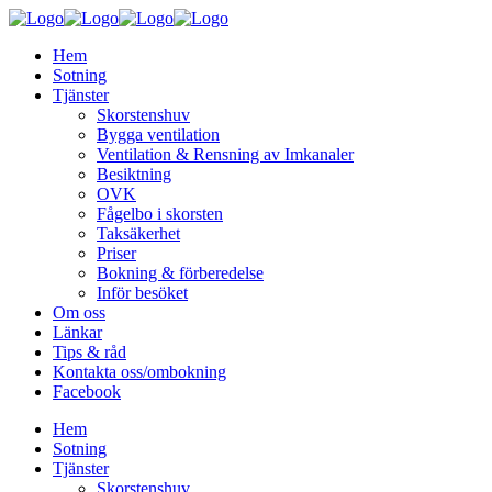
Hem
Sotning
Tjänster
Skorstenshuv
Bygga ventilation
Ventilation & Rensning av Imkanaler
Besiktning
OVK
Fågelbo i skorsten
Taksäkerhet
Priser
Bokning & förberedelse
Inför besöket
Om oss
Länkar
Tips & råd
Kontakta oss/ombokning
Facebook
Hem
Sotning
Tjänster
Skorstenshuv