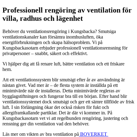
Professionell rengöring av ventilation för
villa, radhus och lägenhet
Behöver du ventilationsrengöring i Kungsbacka? Smutsiga
ventilationskanaler kan försämra inomhusluften, öka
energiförbrukningen och skapa hälsoproblem. Vi på
Kungsbackasotarn erbjuder professionell ventilationsrensning för
privatpersoner – snabbt, säkert och effektivt.
Vi hjälper dig att få renare luft, bättre ventilation och ett friskare
hem.
Att ett ventilationssystem blir smutsigt efter år av användning är
nästan givet. Vad mer är – de flesta system är inställda på ett
minimivärde när de installeras. Detta minimivärde regleras av
bygglagstiftningen och fungerar bra till en början. Efter hand blir
ventilationssystemet dock smutsigt och ger ett sämre tillflöde av frisk
luft. I sin förlängning ökar det också risken för fukt och
allergiframkallande partiklar. Det är där vi kommer in. På
Kungsbackasotarn vet vi att regelbunden rengöring, justering och
rensning ger din ventilation vad den behöver.
Läs mer om vikten av bra ventilation på
BOVERKET