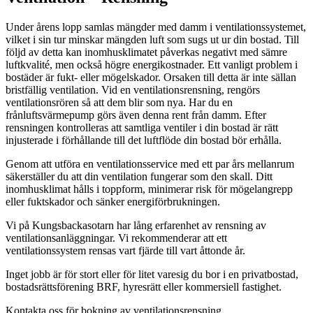
Under årens lopp samlas mängder med damm i ventilationssystemet,
vilket i sin tur minskar mängden luft som sugs ut ur din bostad. Till
följd av detta kan inomhusklimatet påverkas negativt med sämre
luftkvalité, men också högre energikostnader. Ett vanligt problem i
bostäder är fukt- eller mögelskador. Orsaken till detta är inte sällan
bristfällig ventilation. Vid en ventilationsrensning, rengörs
ventilationsrören så att dem blir som nya. Har du en
frånluftsvärmepump görs även denna rent från damm. Efter
rensningen kontrolleras att samtliga ventiler i din bostad är rätt
injusterade i förhållande till det luftflöde din bostad bör erhålla.
Genom att utföra en ventilationsservice med ett par års mellanrum
säkerställer du att din ventilation fungerar som den skall. Ditt
inomhusklimat hålls i toppform, minimerar risk för mögelangrepp
eller fuktskador och sänker energiförbrukningen.
Vi på Kungsbackasotarn har lång erfarenhet av rensning av
ventilationsanläggningar. Vi rekommenderar att ett
ventilationssystem rensas vart fjärde till vart åttonde år.
Inget jobb är för stort eller för litet varesig du bor i en privatbostad,
bostadsrättsförening BRF, hyresrätt eller kommersiell fastighet.
Kontakta oss för bokning av ventilationsrensning.