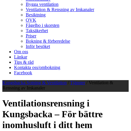
Bygga ventilation
Ventilation & Rensning av Imkanaler
Besiktning
OVK
Fågelbo i skorsten
Taksäkerhet
Priser
Bokning & förberedelse
Inför besöket
Om oss
Länkar
Tips & råd
Kontakta oss/ombokning
Facebook
Kungsbacka Sotning & Ventilation
/
Tjänster
/
Ventilation &
Rensning av Imkanaler
Ventilationsrensning i
Kungsbacka – För bättre
inomhusluft i ditt hem